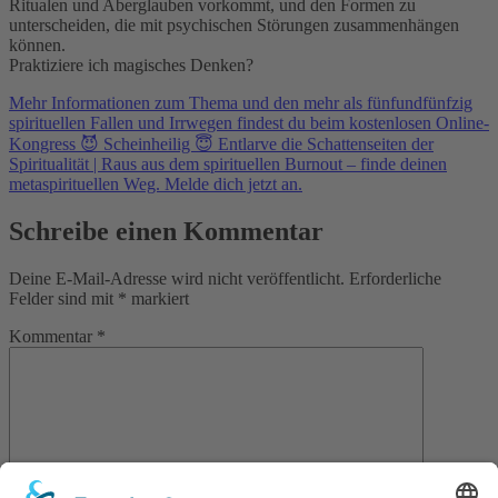
Ritualen und Aberglauben vorkommt, und den Formen zu
unterscheiden, die mit psychischen Störungen zusammenhängen
können.
Praktiziere ich magisches Denken?
Mehr Informationen zum Thema und den mehr als fünfundfünfzig
spirituellen Fallen und Irrwegen findest du beim kostenlosen Online-
Kongress 😈 Scheinheilig 😇 Entlarve die Schattenseiten der
Spiritualität | Raus aus dem spirituellen Burnout – finde deinen
metaspirituellen Weg. Melde dich jetzt an.
Schreibe einen Kommentar
Deine E-Mail-Adresse wird nicht veröffentlicht.
Erforderliche
Felder sind mit
*
markiert
Kommentar
*