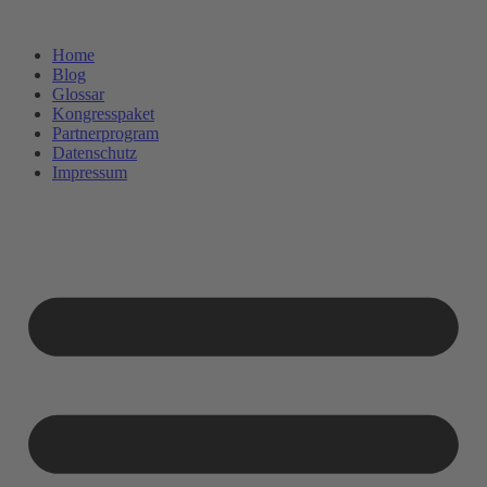
Zum
Inhalt
Home
wechseln
Blog
Glossar
Kongresspaket
Partnerprogram
Datenschutz
Impressum