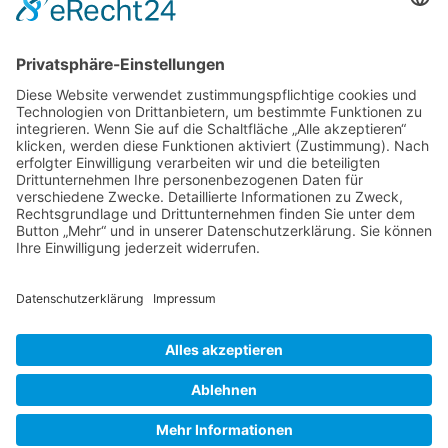
Name
*
E-Mail-Adresse
*
Website
Name, E-Mail-Adresse und Website in diesem Browser für
meinen nächsten Kommentar speichern.
Abzocke und Betrugsmaschen der Scharlatane, pseudo-spirituellen
Lehrer und Coaches erkennen und vermeiden!
Home
Blog
Glossar
Kongresspaket
Partnerprogram
Datenschutz
Impressum
support@hajomichels.de
All rights reserved