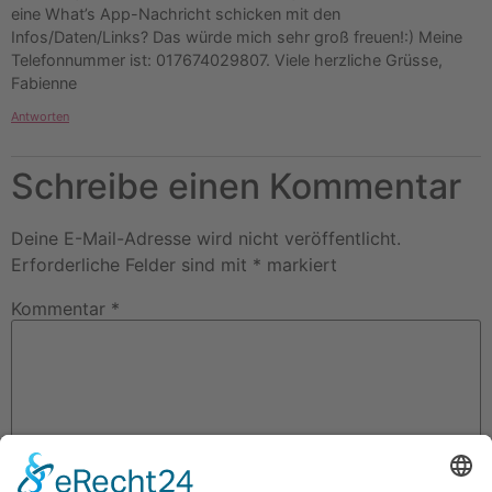
eine What’s App-Nachricht schicken mit den
Infos/Daten/Links? Das würde mich sehr groß freuen!:) Meine
Telefonnummer ist: 017674029807. Viele herzliche Grüsse,
Fabienne
Antworten
Schreibe einen Kommentar
Deine E-Mail-Adresse wird nicht veröffentlicht.
Erforderliche Felder sind mit
*
markiert
Kommentar
*