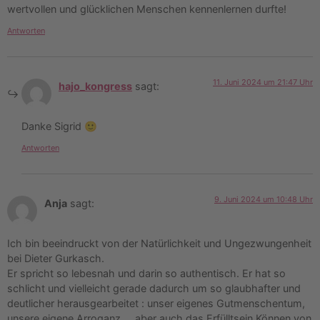
wertvollen und glücklichen Menschen kennenlernen durfte!
Antworten
11. Juni 2024 um 21:47 Uhr
hajo_kongress
sagt:
Danke Sigrid 🙂
Antworten
9. Juni 2024 um 10:48 Uhr
Anja
sagt:
Ich bin beeindruckt von der Natürlichkeit und Ungezwungenheit
bei Dieter Gurkasch.
Er spricht so lebesnah und darin so authentisch. Er hat so
schlicht und vielleicht gerade dadurch um so glaubhafter und
deutlicher herausgearbeitet : unser eigenes Gutmenschentum,
unsere eigene Arroganz…, aber auch das Erfülltsein Können von