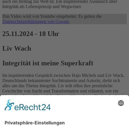
auch ein Beitrag zur Welt ist. Ein inspirierender Austausch über
Integrität als Lebensprinzip und Wegweiser.
Das Video wird von Youtube eingebettet. Es gelten die
Datenschutzerklärungen von Google
.
25.11.2024 - 18 Uhr
Liv Wach
Integrität ist meine Superkraft
Im inspirierenden Gespräch zwischen Hajo Michels und Liv Wach,
Deutschlands bekanntester Suchttrainerin und Autorin, dreht sich
alles um das Thema Integrität. Liv teilt offen ihre persönliche
Geschichte von Sucht und Transformation und erläutert, wie ein
Mangel an Integrität zu tiefen Krisen führen kann. Sie beschreibt
den Weg zur Selbstannahme, Vergebungsarbeit und die Bedeutung
von Verletzlichkeit für wahre Authentizität. Liv betont, dass
Integrität nicht nur das eigene Leben bereichert, sondern auch ein
kraftvolles Mittel ist, um die Welt positiv zu beeinflussen. Ein
eindrucksvoller Austausch voller Tiefe und Weisheit.