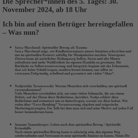
Die Sprecher*innen des 5. Tages: 30.
November 2024, ab 18 Uhr
Ich bin auf einen Betrüger hereingefallen
– Was nun?
Satya Marchand: Spiritueller Betrug als Trauma
Satya Marchand zeigt, wie Kindheitstraumata unsere Intuition schwächen und
uns im spirituellen Kontext anfällig für Manipulation machen. Neurogenes
Zittern kann als natürlicher Heilungsweg helfen, Stress und alte Muster
aufzulösen und mehr Wahlfreiheit im eigenen Handeln zu gewinnen. Die
Rückkehr zu Selbstverantwortung und Integrität beginnt mit der Erkenntnis,
dass wir keine Schuld tragen, sondern lernen können, uns selbst zu
vertrauen.Tiefgründig, erhellend und garantiert mit vielen “Ahas”.
Nadjeschda Taranczewski: Warum Menschen sich verschulden, um spirituell
voranzukommen?
Viele Menschen verschulden sich, aus einer tiefen Sehnsucht, die aus einem
Defizit, auf der Ebene ihrer Bedürfnisse, herrührt. Nadja erklärt diese
Bedürfnisse und ermuntert uns zu hinterfragen, warum wir diese haben. Wir
reden über “Love-Bombing” Verantwortung abgeben und trügerische
Marketingstrategien. Ein Talk bei dem man sich und seine Motive auf jeden Fall
besser kennenlernen kann.
Susanne Tannenberger: Leben nach dem spirituellen Betrug / Spirituelle
Krisenhilfe
Nach einem spirituellen Betrug kann es schwierig sein, den eigenen Weg
wiederzufinden und Vertrauen in neue spirituelle Ansätze zu fassen. Nimm Dir