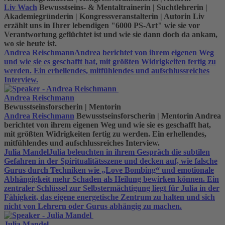
Liv Wach
Bewusstseins- & Mentaltrainerin | Suchtlehrerin |
Akademiegründerin | Kongressveranstalterin | Autorin
Liv
erzählt uns in Ihrer lebendigen "6000 PS-Art" wie sie vor
Verantwortung geflüchtet ist und wie sie dann doch da ankam,
wo sie heute ist.
Andrea Reischmann
Andrea berichtet von ihrem eigenen Weg
und wie sie es geschafft hat, mit größten Widrigkeiten fertig zu
werden. Ein erhellendes, mitfühlendes und aufschlussreiches
Interview.
Andrea Reischmann
Bewusstseinsforscherin | Mentorin
Andrea Reischmann
Bewusstseinsforscherin | Mentorin
Andrea
berichtet von ihrem eigenen Weg und wie sie es geschafft hat,
mit größten Widrigkeiten fertig zu werden. Ein erhellendes,
mitfühlendes und aufschlussreiches Interview.
Julia Mandel
Julia beleuchten in ihrem Gespräch die subtilen
Gefahren in der Spiritualitätsszene und decken auf, wie falsche
Gurus durch Techniken wie „Love Bombing“ und emotionale
Abhängigkeit mehr Schaden als Heilung bewirken können. Ein
zentraler Schlüssel zur Selbstermächtigung liegt für Julia in der
Fähigkeit, das eigene energetische Zentrum zu halten und sich
nicht von Lehrern oder Gurus abhängig zu machen.
Julia Mandel