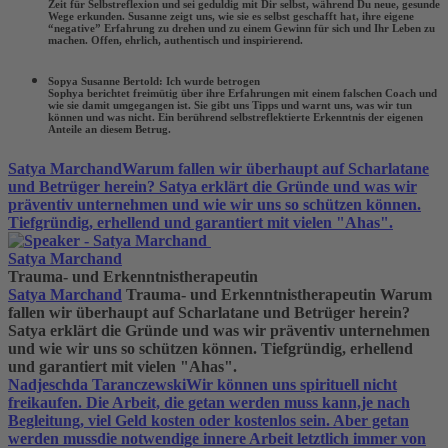
Zeit für Selbstreflexion und sei geduldig mit Dir selbst, während Du neue, gesunde
Wege erkunden. Susanne zeigt uns, wie sie es selbst geschafft hat, ihre eigene
“negative” Erfahrung zu drehen und zu einem Gewinn für sich und Ihr Leben zu
machen. Offen, ehrlich, authentisch und inspirierend.
Sopya Susanne Bertold: Ich wurde betrogen
Sophya berichtet freimütig über ihre Erfahrungen mit einem falschen Coach und
wie sie damit umgegangen ist. Sie gibt uns Tipps und warnt uns, was wir tun
können und was nicht. Ein berührend selbstreflektierte Erkenntnis der eigenen
Anteile an diesem Betrug.
Satya Marchand
Warum fallen wir überhaupt auf Scharlatane
und Betrüger herein? Satya erklärt die Gründe und was wir
präventiv unternehmen und wie wir uns so schützen können.
Tiefgründig, erhellend und garantiert mit vielen "Ahas".
Satya Marchand
Trauma- und Erkenntnistherapeutin
Satya Marchand
Trauma- und Erkenntnistherapeutin
Warum
fallen wir überhaupt auf Scharlatane und Betrüger herein?
Satya erklärt die Gründe und was wir präventiv unternehmen
und wie wir uns so schützen können. Tiefgründig, erhellend
und garantiert mit vielen "Ahas".
Nadjeschda Taranczewski
Wir können uns spirituell nicht
freikaufen. Die Arbeit, die getan werden muss kann,je nach
Begleitung, viel Geld kosten oder kostenlos sein. Aber getan
werden mussdie notwendige innere Arbeit letztlich immer von