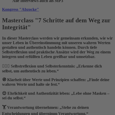
Alle Interviews auch als MP3
Kongress "Abzocke"
Masterclass "7 Schritte auf dem Weg zur
Integrität"
In dieser Masterclass werden wir gemeinsam erkunden, wie wir
unser Leben in Übereinstimmung mit unseren wahren Werten
gestalten und authentisch handeln können. Durch tiefe
Selbstreflexion und praktische Ansätze wird der Weg zu einem
integren und erfüllten Leben greifbar und umsetzbar.
🧘🏻‍♂️ Selbstreflexion und Selbsterkenntnis
: „Erkenne dich
selbst, um authentisch zu leben.“
🧭
Klarheit über Werte und Prinzipien schaffen
: „Finde deine
wahren Werte und halte sie fest.“
😌
Ehrlichkeit und Authentizität leben
: „Lebe ohne Masken –
sei du selbst.“
🏋️
Verantwortung übernehmen
: „Stehe zu deinen
Entscheidungen und übernimm Verantwortung.“