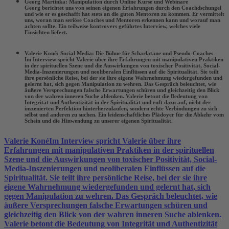
Georg Martinka: Manipulation durch Online Kurse und Webinare
Georg berichtet uns von seinen eigenen Erfahrungen durch den Coachdschungel
und wie er es geschafft hat stets an die guten Mentoren zu kommen. Er vermittelt
uns, woran man seriöse Coaches und Mentoren erkennen kann und worauf man
achten sollte. Ein teilweise kontrovers geführtes Interview, welches viele
Einsichten liefert.
Valerie Koné: Social Media: Die Bühne für Scharlatane und Pseudo-Coaches
Im Interview spricht Valerie über ihre Erfahrungen mit manipulativen Praktiken
in der spirituellen Szene und die Auswirkungen von toxischer Positivität, Social-
Media-Inszenierungen und neoliberalen Einflüssen auf die Spiritualität. Sie teilt
ihre persönliche Reise, bei der sie ihre eigene Wahrnehmung wiedergefunden und
gelernt hat, sich gegen Manipulation zu wehren. Das Gespräch beleuchtet, wie
äußere Versprechungen falsche Erwartungen schüren und gleichzeitig den Blick
von der wahren inneren Suche ablenken. Valerie betont die Bedeutung von
Integrität und Authentizität in der Spiritualität und ruft dazu auf, nicht der
inszenierten Perfektion hinterherzulaufen, sondern echte Verbindungen zu sich
selbst und anderen zu suchen. Ein leidenschaftliches Plädoyer für die Abkehr vom
Schein und die Hinwendung zu unserer eigenen Spiritualität.
Valerie Koné
Im Interview spricht Valerie über ihre
Erfahrungen mit manipulativen Praktiken in der spirituellen
Szene und die Auswirkungen von toxischer Positivität, Social-
Media-Inszenierungen und neoliberalen Einflüssen auf die
Spiritualität. Sie teilt ihre persönliche Reise, bei der sie ihre
eigene Wahrnehmung wiedergefunden und gelernt hat, sich
gegen Manipulation zu wehren. Das Gespräch beleuchtet, wie
äußere Versprechungen falsche Erwartungen schüren und
gleichzeitig den Blick von der wahren inneren Suche ablenken.
Valerie betont die Bedeutung von Integrität und Authentizität