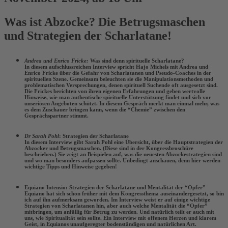
Was ist Abzocke? Die Betrugsmaschen
und Strategien der Scharlatane!
Andrea und Enrico Fricke:
Was sind denn spirituelle Scharlatane?
In diesem aufschlussreichen Interview spricht Hajo Michels mit Andrea und
Enrico Fricke über die Gefahr von Scharlatanen und Pseudo-Coaches in der
spirituellen Szene. Gemeinsam beleuchten sie die Manipulationsmethoden und
problematischen Versprechungen, denen spirituell Suchende oft ausgesetzt sind.
Die Frickes berichten von ihren eigenen Erfahrungen und geben wertvolle
Hinweise, wie man authentische spirituelle Unterstützung findet und sich vor
unseriösen Angeboten schützt. In diesem Gespräch merkt man einmal mehr, was
es dem Zuschauer bringen kann, wenn die “Chemie” zwischen den
Gesprächspartner stimmt.
Dr Sarah Pohl
: Strategien der Scharlatane
In diesem Interview gibt Sarah Pohl eine Übersicht, über die Hauptstrategien der
Abzocker und Betrugsmaschen. (Diese sind in der Kongressbroschüre
beschrieben.) Sie zeigt an Beispielen auf, was die neuesten Abzockestrategien sind
und wo man besonders aufpassen sollte. Unbedingt anschauen, denn hier werden
wichtige Tipps und Hinweise gegeben!
Equiano Intensio: Strategien der Scharlatane und Mentalität der “Opfer”
Equiano hat sich schon früher mit dem Kongressthema auseinandergesetzt, so bin
ich auf ihn aufmerksam geworden. Im Interview weist er auf einige wichtige
Strategien von Scharlatanen hin, aber auch welche Mentalität die “Opfer”
mitbringen, um anfällig für Betrug zu werden. Und natürlich teilt er auch mit
uns, wie Spiritualität sein sollte. Ein Interview mit offenem Herzen und klarem
Geist, in Equianos unaufgeregter bodenständigen und natürlichen Art.