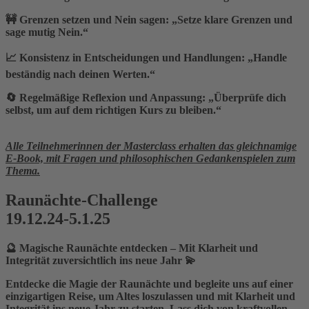
🚧
Grenzen setzen und Nein sagen
: „Setze klare Grenzen und
sage mutig Nein.“
📈
Konsistenz in Entscheidungen und Handlungen
: „Handle
beständig nach deinen Werten.“
🔄
Regelmäßige Reflexion und Anpassung
: „Überprüfe dich
selbst, um auf dem richtigen Kurs zu bleiben.“
Alle Teilnehmerinnen der Masterclass erhalten das gleichnamige
E-Book, mit Fragen und philosophischen Gedankenspielen zum
Thema.
Raunächte-Challenge
19.12.24-5.1.25
🔮 Magische Raunächte entdecken – Mit Klarheit und
Integrität zuversichtlich ins neue Jahr 💫
Entdecke die Magie der Raunächte und begleite uns auf einer
einzigartigen Reise, um Altes loszulassen und mit Klarheit und
Integrität ins neue Jahr zu starten. Lass dich von kraftvollen