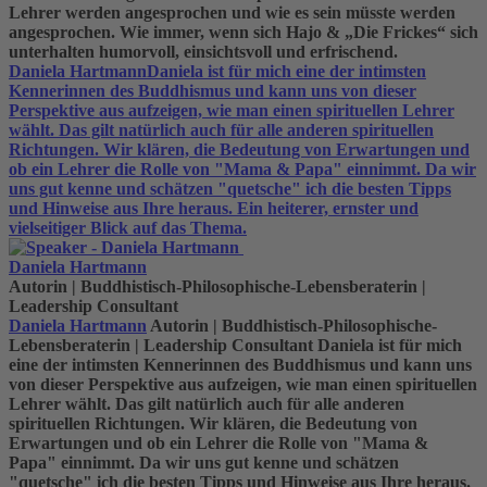
Lehrer werden angesprochen und wie es sein müsste werden
angesprochen. Wie immer, wenn sich Hajo & „Die Frickes“ sich
unterhalten humorvoll, einsichtsvoll und erfrischend.
Daniela Hartmann
Daniela ist für mich eine der intimsten
Kennerinnen des Buddhismus und kann uns von dieser
Perspektive aus aufzeigen, wie man einen spirituellen Lehrer
wählt. Das gilt natürlich auch für alle anderen spirituellen
Richtungen. Wir klären, die Bedeutung von Erwartungen und
ob ein Lehrer die Rolle von "Mama & Papa" einnimmt. Da wir
uns gut kenne und schätzen "quetsche" ich die besten Tipps
und Hinweise aus Ihre heraus. Ein heiterer, ernster und
vielseitiger Blick auf das Thema.
Daniela Hartmann
Autorin | Buddhistisch-Philosophische-Lebensberaterin |
Leadership Consultant
Daniela Hartmann
Autorin | Buddhistisch-Philosophische-
Lebensberaterin | Leadership Consultant
Daniela ist für mich
eine der intimsten Kennerinnen des Buddhismus und kann uns
von dieser Perspektive aus aufzeigen, wie man einen spirituellen
Lehrer wählt. Das gilt natürlich auch für alle anderen
spirituellen Richtungen. Wir klären, die Bedeutung von
Erwartungen und ob ein Lehrer die Rolle von "Mama &
Papa" einnimmt. Da wir uns gut kenne und schätzen
"quetsche" ich die besten Tipps und Hinweise aus Ihre heraus.