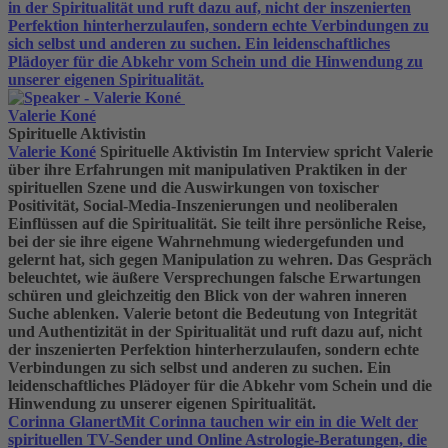
in der Spiritualität und ruft dazu auf, nicht der inszenierten
Perfektion hinterherzulaufen, sondern echte Verbindungen zu
sich selbst und anderen zu suchen. Ein leidenschaftliches
Plädoyer für die Abkehr vom Schein und die Hinwendung zu
unserer eigenen Spiritualität.
Valerie Koné
Spirituelle Aktivistin
Valerie Koné
Spirituelle Aktivistin
Im Interview spricht Valerie
über ihre Erfahrungen mit manipulativen Praktiken in der
spirituellen Szene und die Auswirkungen von toxischer
Positivität, Social-Media-Inszenierungen und neoliberalen
Einflüssen auf die Spiritualität. Sie teilt ihre persönliche Reise,
bei der sie ihre eigene Wahrnehmung wiedergefunden und
gelernt hat, sich gegen Manipulation zu wehren. Das Gespräch
beleuchtet, wie äußere Versprechungen falsche Erwartungen
schüren und gleichzeitig den Blick von der wahren inneren
Suche ablenken. Valerie betont die Bedeutung von Integrität
und Authentizität in der Spiritualität und ruft dazu auf, nicht
der inszenierten Perfektion hinterherzulaufen, sondern echte
Verbindungen zu sich selbst und anderen zu suchen. Ein
leidenschaftliches Plädoyer für die Abkehr vom Schein und die
Hinwendung zu unserer eigenen Spiritualität.
Corinna Glanert
Mit Corinna tauchen wir ein in die Welt der
spirituellen TV-Sender und Online Astrologie-Beratungen, die