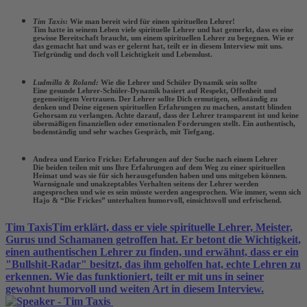
Tim Taxis
: Wie man bereit wird für einen spirituellen Lehrer!
Tim hatte in seinem Leben viele spirituelle Lehrer und hat gemerkt, dass es eine
gewisse Bereitschaft braucht, um einem spirituellen Lehrer zu begegnen. Wie er
das gemacht hat und was er gelernt hat, teilt er in diesem Interview mit uns.
Tiefgründig und doch voll Leichtigkeit und Lebenslust.
Ludmilla & Roland:
Wie die Lehrer und Schüler Dynamik sein sollte
Eine gesunde Lehrer-Schüler-Dynamik basiert auf Respekt, Offenheit und
gegenseitigem Vertrauen. Der Lehrer sollte Dich ermutigen, selbständig zu
denken und Deine eigenen spirituellen Erfahrungen zu machen, anstatt blinden
Gehorsam zu verlangen. Achte darauf, dass der Lehrer transparent ist und keine
übermäßigen finanziellen oder emotionalen Forderungen stellt. Ein authentisch,
bodenständig und sehr waches Gespräch, mit Tiefgang.
Andrea und Enrico Fricke: Erfahrungen auf der Suche nach einem Lehrer
Die beiden teilen mit uns Ihre Erfahrungen auf dem Weg zu einer spirituellen
Heimat und was sie für sich herausgefunden haben und uns mitgeben können.
Warnsignale und unakzeptables Verhalten seitens der Lehrer werden
angesprochen und wie es sein müsste werden angesprochen. Wie immer, wenn sich
Hajo & “Die Frickes” unterhalten humorvoll, einsichtsvoll und erfrischend.
Tim Taxis
Tim erklärt, dass er viele spirituelle Lehrer, Meister,
Gurus und Schamanen getroffen hat. Er betont die Wichtigkeit,
einen authentischen Lehrer zu finden, und erwähnt, dass er ein
"Bullshit-Radar" besitzt, das ihm geholfen hat, echte Lehren zu
erkennen. Wie das funktioniert, teilt er mit uns in seiner
gewohnt humorvoll und weiten Art in diesem Interview.