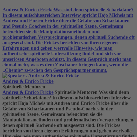
Andrea & Enrico Fricke
Was sind denn spirituelle Scharlatane?
In diesem aufschlussreichen Interview spricht Hajo Michels mit
Andrea und Enrico Fricke über die Gefahr von Scharlatanen
und Pseudo-Coaches in der spirituellen Szene. Gemeinsam
beleuchten sie die Manipulationsmethoden und
problematischen Versprechungen, denen spirituell Suchende oft
ausgesetzt sind. Die Frickes berichten von ihren eigenen
Erfahrungen und geben wertvolle Hinweise, wie man
authentische spirituelle Unterstützung findet und sich vor
unseriösen Angeboten schützt. In diesem Gespräch merkt man
einmal mehr, was es dem Zuschauer bringen kann, wenn die
„Chemie“ zwischen den Gesprächspartner stimmt.
Andrea & Enrico Fricke
Spirituelle Mentoren
Andrea & Enrico Fricke
Spirituelle Mentoren
Was sind denn
spirituelle Scharlatane? In diesem aufschlussreichen Interview
spricht Hajo Michels mit Andrea und Enrico Fricke über die
Gefahr von Scharlatanen und Pseudo-Coaches in der
spirituellen Szene. Gemeinsam beleuchten sie die
Manipulationsmethoden und problematischen Versprechungen,
denen spirituell Suchende oft ausgesetzt sind. Die Frickes
berichten von ihren eigenen Erfahrungen und geben wertvolle
Hinweise, wie man authentische spirituelle Unterstützung findet