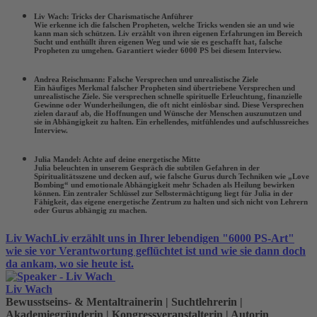
Liv Wach: Tricks der Charismatische Anführer
Wie erkenne ich die falschen Propheten, welche Tricks wenden sie an und wie
kann man sich schützen. Liv erzählt von ihren eigenen Erfahrungen im Bereich
Sucht und enthüllt ihren eigenen Weg und wie sie es geschafft hat, falsche
Propheten zu umgehen. Garantiert wieder 6000 PS bei diesem Interview.
Andrea Reischmann: Falsche Versprechen und unrealistische Ziele
Ein häufiges Merkmal falscher Propheten sind übertriebene Versprechen und
unrealistische Ziele. Sie versprechen schnelle spirituelle Erleuchtung, finanzielle
Gewinne oder Wunderheilungen, die oft nicht einlösbar sind. Diese Versprechen
zielen darauf ab, die Hoffnungen und Wünsche der Menschen auszunutzen und
sie in Abhängigkeit zu halten. Ein erhellendes, mitfühlendes und aufschlussreiches
Interview.
Julia Mandel: Achte auf deine energetische Mitte
Julia beleuchten in unserem Gespräch die subtilen Gefahren in der
Spiritualitätsszene und decken auf, wie falsche Gurus durch Techniken wie „Love
Bombing“ und emotionale Abhängigkeit mehr Schaden als Heilung bewirken
können. Ein zentraler Schlüssel zur Selbstermächtigung liegt für Julia in der
Fähigkeit, das eigene energetische Zentrum zu halten und sich nicht von Lehrern
oder Gurus abhängig zu machen.
Liv Wach
Liv erzählt uns in Ihrer lebendigen "6000 PS-Art"
wie sie vor Verantwortung geflüchtet ist und wie sie dann doch
da ankam, wo sie heute ist.
Liv Wach
Bewusstseins- & Mentaltrainerin | Suchtlehrerin |
Akademiegründerin | Kongressveranstalterin | Autorin