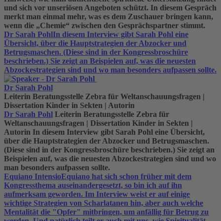
und sich vor unseriösen Angeboten schützt. In diesem Gespräch
merkt man einmal mehr, was es dem Zuschauer bringen kann,
wenn die „Chemie“ zwischen den Gesprächspartner stimmt.
Dr Sarah Pohl
In diesem Interview gibt Sarah Pohl eine
Übersicht, über die Hauptstrategien der Abzocker und
Betrugsmaschen. (Diese sind in der Kongressbroschüre
beschrieben.) Sie zeigt an Beispielen auf, was die neuesten
Abzockestrategien sind und wo man besonders aufpassen sollte.
Dr Sarah Pohl
Leiterin Beratungsstelle Zebra für Weltanschauungsfragen |
Dissertation Kinder in Sekten | Autorin
Dr Sarah Pohl
Leiterin Beratungsstelle Zebra für
Weltanschauungsfragen | Dissertation Kinder in Sekten |
Autorin
In diesem Interview gibt Sarah Pohl eine Übersicht,
über die Hauptstrategien der Abzocker und Betrugsmaschen.
(Diese sind in der Kongressbroschüre beschrieben.) Sie zeigt an
Beispielen auf, was die neuesten Abzockestrategien sind und wo
man besonders aufpassen sollte.
Equiano Intensio
Equiano hat sich schon früher mit dem
Kongressthema auseinandergesetzt, so bin ich auf ihn
aufmerksam geworden. Im Interview weist er auf einige
wichtige Strategien von Scharlatanen hin, aber auch welche
Mentalität die "Opfer" mitbringen, um anfällig für Betrug zu
werden. Und natürlich teilt er auch mit uns, wie Spiritualität