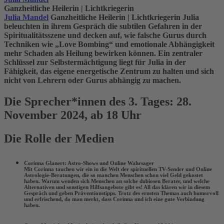
Ganzheitliche Heilerin | Lichtkriegerin
Julia Mandel
Ganzheitliche Heilerin | Lichtkriegerin
Julia
beleuchten in ihrem Gespräch die subtilen Gefahren in der
Spiritualitätsszene und decken auf, wie falsche Gurus durch
Techniken wie „Love Bombing“ und emotionale Abhängigkeit
mehr Schaden als Heilung bewirken können. Ein zentraler
Schlüssel zur Selbstermächtigung liegt für Julia in der
Fähigkeit, das eigene energetische Zentrum zu halten und sich
nicht von Lehrern oder Gurus abhängig zu machen.
Die Sprecher*innen des 3. Tages: 28.
November 2024, ab 18 Uhr
Die Rolle der Medien
Corinna Glanert: Astro-Shows und Online Wahrsager
Mit Corinna tauchen wir ein in die Welt der spirituellen TV-Sender und Online
Astrologie-Beratungen, die so manchen Menschen schon viel Geld gekostet
haben. Warum wenden sich Menschen an solche dubiosen Berater, und welche
Alternativen und sonstigen Hilfsangebote gibt es! All das klären wir in diesem
Gespräch und geben Präventionstipps. Trotz des ernsten Themas auch humorvoll
und erfrischend, da man merkt, dass Corinna und ich eine gute Verbindung
haben.